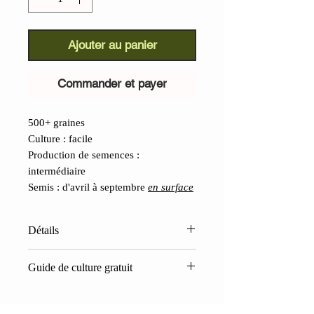
Ajouter au panier
Commander et payer
500+ graines
Culture : facile
Production de semences :
intermédiaire
Semis : d'avril à septembre
en surface
Détails
Raiponce (Campanula
Guide de culture gratuit
Rapunculus) :
une plante herbacée
importante, de plus en plus rare en
Pour cultiver des plantes sauvages
Italie, autrefois cultivée pour la
comestibles, aujourd'hui en voie de