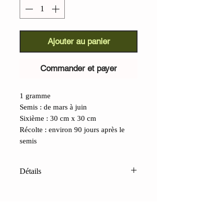
Ajouter au panier
Commander et payer
1 gramme
Semis : de mars à juin
Sixième : 30 cm x 30 cm
Récolte : environ 90 jours après le
semis
Détails
Sésame noir (Sesamum indicum) :
Originaire d'Inde, mais cultivé en
Italie depuis l'époque romaine, il a été