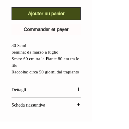
Ajouter au panier
Commander et payer
30 Semi
Semina: da marzo a luglio
Sesto: 60 cm tra le Piante 80 cm tra le
file
Raccolta: circa 50 giorni dal trapianto
Dettagli
Tomatillo del Deserto (Physalis
Scheda riassuntiva
crassifolia):
questa specie è tra le più
enigmatiche della nostra banca semi.
Physalis crassifolia Benth.
Proviene dal nord del Messico, cresce
🔹
Identità
nel deserto fino a 1500 metri di