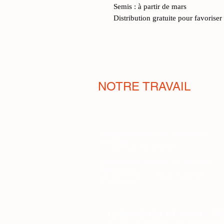
Semis : à partir de mars
Distribution gratuite pour favoriser
NOTRE TRAVAIL
Projet Melissa pour sauver les
abeilles
La banque de graines
Distribution gratuite de variétés
italiennes
Le domaine où nous cultivons
Éducation
Cercatori di Semi - 