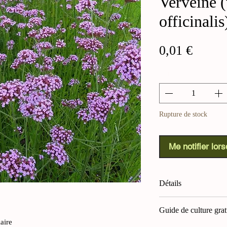
Verveine 
officinalis
Prix
0,01 €
Quantité
*
Rupture de stock
Me notifier lors
Détails
Verveine (Verbena of
Guide de culture grat
à cette plante vivace
aire
Romains l'utilisaient