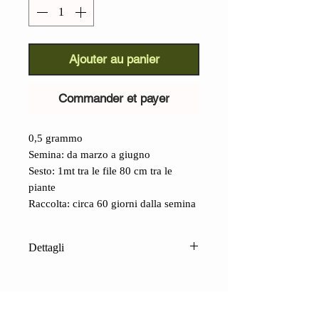
Ajouter au panier
Commander et payer
0,5 grammo
Semina: da marzo a giugno
Sesto: 1mt tra le file 80 cm tra le
piante
Raccolta: circa 60 giorni dalla semina
Dettagli
Shiso Jeok Ssam Ip Perilla
Koreana (Perilla
frutescens):
bellissima cultivar dalle