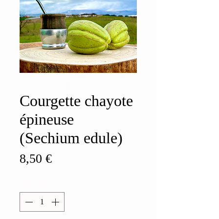
Courgette chayote
épineuse
(Sechium edule)
Prix
8,50 €
Quantité
*