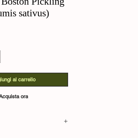
 Boston Pickling
mis sativus)
o
iungi al carrello
Acquista ora
ickling (Cucumis sativus):
antica