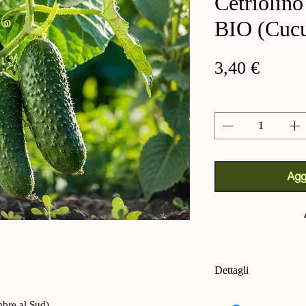
Cetriolino
BIO (Cucu
Prezz
3,40 €
Quantità
*
Agg
Dettagli
Cetriolino Boston P
mbre al Sud)