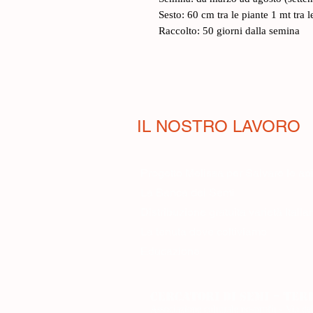
Sesto: 60 cm tra le piante 1 mt tra le
Raccolto: 50 giorni dalla semina
IL NOSTRO LAVORO
Progetto Melissa per Salvare le ap
La Banca dei Semi
Distribuzione gratuita varietà Itali
La tenuta dove coltiviamo
Educazione
-
cercatori di
semi
ter
Associazione culturale no-profit - Vi