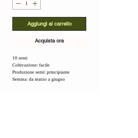
Aggiungi al carrello
Acquista ora
10 semi
Coltivazione: facile
Produzione semi: principiante
Semina: da marzo a giugno
Dettagli
Jyunpaku Bianco di Okinawa
(Mormodica charantia):
dalla
bellissima isola della longevità una
meraviglia della natura. Non solo per