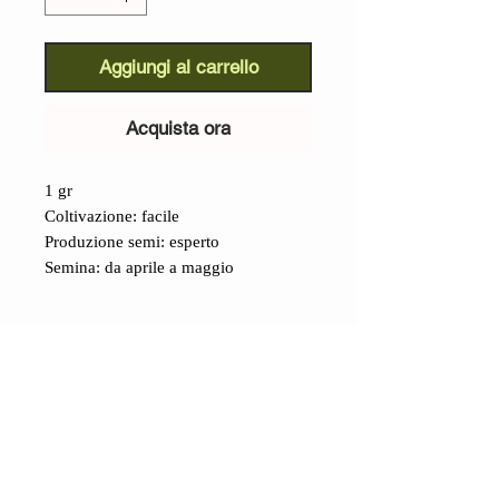
Aggiungi al carrello
Acquista ora
1 gr
Coltivazione: facile
Produzione semi: esperto
Semina: da aprile a maggio
Dettagli
Melone Verde Napoletano Tardivo
(Cucumis melo):
antichissima varietà
napoletana
si coltiva da secoli.
I frutti sono d buona dimensione, non
di rado superano i 2 Kg, La pelle è
CONTATTI