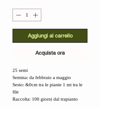
Quantità
*
Aggiungi al carrello
Acquista ora
25 semi
Semina: da febbraio a maggio
Sesto: &0cm tra le piante 1 mt tra le
file
Raccolta: 100 giorni dal trapianto
Dettagli
Pomodoro Brandywine sudduth
Strain (Lycopersicon