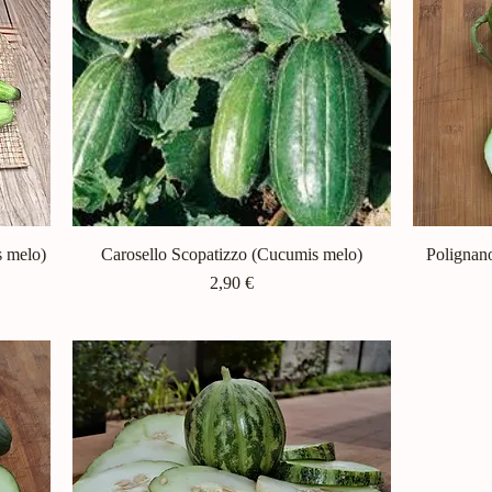
s melo)
Carosello Scopatizzo (Cucumis melo)
Schnellansicht
Polignan
Preis
2,90 €