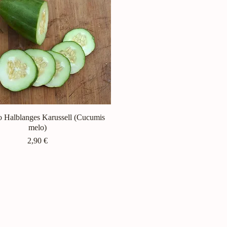
o Halblanges Karussell (Cucumis
Schnellansicht
melo)
Preis
2,90 €