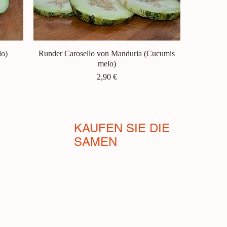
lo)
Runder Carosello von Manduria (Cucumis
Schnellansicht
melo)
Preis
2,90 €
KAUFEN SIE DIE
SAMEN
Geschäft
Verkaufsbedingungen
Zahlungen und Versand
en