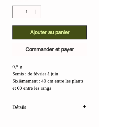
Ajouter au panier
Commander et payer
0,5 g
Semis : de février à juin
Sixièmement : 40 cm entre les plants
et 60 entre les rangs
Détails
Fenouil noir (Foeniculum vulgare)
:
Cette plante aromatique
extraordinaire est devenue de plus en