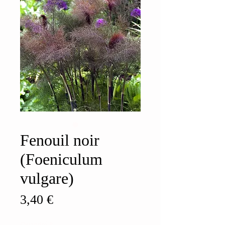
Fenouil noir
(Foeniculum
vulgare)
Prix
3,40 €
Quantité
*