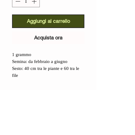
Aggiungi al carrello
Acquista ora
1 grammo
Semina: da febbraio a giugno
Sesto: 40 cm tra le piante e 60 tra le
file
Dettagli
Finocchietto Selvatico (Foeniculum
vulgare):
basta sentirlo nominare che
subito viene in mente il profumo
intenso e dolciastro di questa
aromatica, presente in molte ricette e