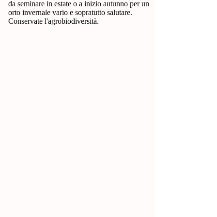
da seminare in estate o a inizio autunno per un
orto invernale vario e sopratutto salutare.
Conservate l'agrobiodiversità.
Orto Rispamio!
Bieta da coste e Foglia
Un
La
orto
verdura
invernale
invernale
al
del
50%
mediterraneo
di
sconto!