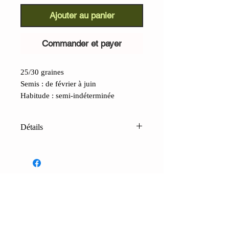
Ajouter au panier
Commander et payer
25/30 graines
Semis : de février à juin
Habitude : semi-indéterminée
Détails
Tomate d'Alaska (Lycopersicon
lycopersicum) :
une variété ancienne
de tomate originaire de Russie,
prononcée « Aljaska »,
particulièrement adaptée aux climats
CONTACTS
froids. La plante est précoce,
Boutique
Contacts
Conditions de vente
FAQ
buissonnante et dotée de grandes
Paiements et expédition
Confidenti
alité