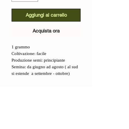
Aggiungi al carrello
Acquista ora
1 grammo
Coltivazione: facile
Produzione semi: principiante
Semina: da giugno ad agosto ( al sud
si estende a settembre - ottobre)
Dettagli
Cavolfiore Palla di Neve (Brassica
oleracea):
è una varietà molto diffusa , gustosa e
facile da coltivare.