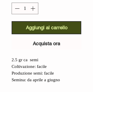
Aggiungi al carrello
Acquista ora
2.5 gr ca semi
Coltivazione: facile
Produzione semi: facile
Semina: da aprile a giugno
Dettagli
Girasole Gigante Macedone
(Helianthus annuus):
originari dell'
America del Nord, i girasoli
arrivarono in Russia nel '600 grazie