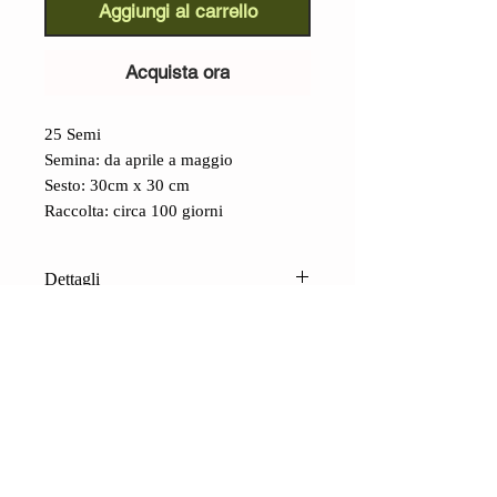
Aggiungi al carrello
Acquista ora
25 Semi
Semina: da aprile a maggio
Sesto: 30cm x 30 cm
Raccolta: circa 100 giorni
Dettagli
Mais Chulpe ((Zea mays
amylosaccharata)):
varietà
antichissima e pregiata, originaria
delle valli interandine (coltivata tra i
2.000 e i 3.000 metri di altitudine).,
CONTATTI
della Colombia, (dove viene
Shop
Contatti
menzionato nell'Arca del Gusto della
Condizioni di vendita
FAQ