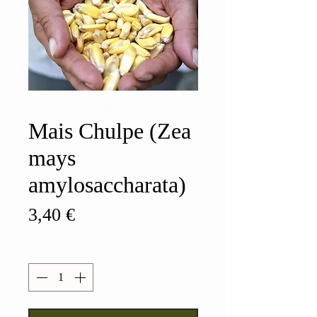
Mais Chulpe (Zea
mays
amylosaccharata)
Prezzo
3,40 €
Quantità
*