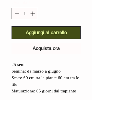
Quantità
*
Aggiungi al carrello
Acquista ora
25 semi
Semina: da marzo a giugno
Sesto: 60 cm tra le piante 60 cm tra le
file
Maturazione: 65 giorni dal trapianto
Dettagli
Melanzana Chinese String
(Solanum melongena): l
e varietà