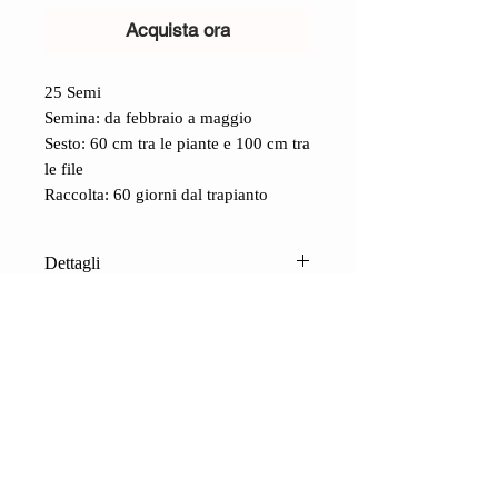
Acquista ora
25 Semi
Semina: da febbraio a maggio
Sesto: 60 cm tra le piante e 100 cm tra
le file
Raccolta: 60 giorni dal trapianto
Dettagli
Pomodoro 1884 (Lycopersicon
Lycopersicum):
dagli Stati Uniti, più
precisamente dall'Ohio, un grande,
antico, pomodoro rosa. La storia dice
sia stato trovato tra le macerie di
CONTATTI
un'alluvione nell'anno che gli da il
Shop
Contatti
nome, 1884, appunto. I frutti (le
Condizioni di vendita
FAQ
bacche) arrivano al chilogrammo di
Pagamenti e spedizioni
Privacy