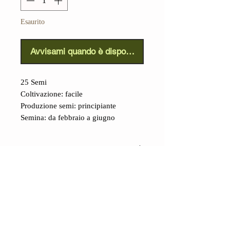
Esaurito
Avvisami quando è disponibile
25 Semi
Coltivazione: facile
Produzione semi: principiante
Semina: da febbraio a giugno
Dettagli
Pomodoro Corbarino
(Lycopersicon lycopersicum L.):
antica e tradizionare varietà
proveniente
dalle pendici dei Monti
Lattari, dove è coltivata sia sul
CONTATTI