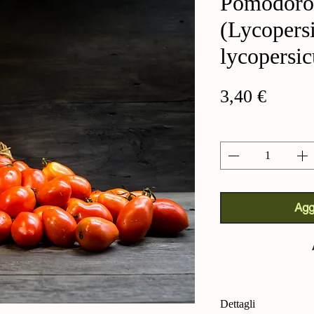
Pomodoro 
(Lycopers
lycopersi
Prezz
3,40 €
Quantità
*
Agg
Dettagli