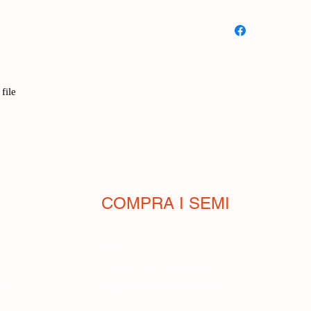
Pomodoro Tomate d
lycopersicum): l
a mi
Questo tradizionale
consistenza spessa e 
pochi semi e soppratu
file
Questo pomodoro dà 
maturazione, quando s
In campo la pianta è 
precoce, molto molto 
pezzo di Spagna per r
COMPRA I SEMI
Shop
i
Condizioni di vendita
Pagamenti e spedizioni
ane