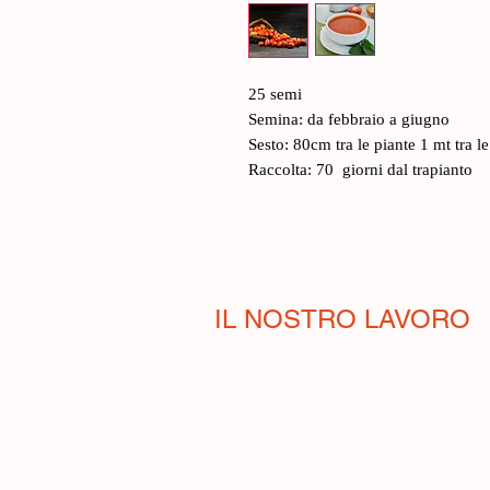
25 semi
Semina: da febbraio a giugno
Sesto: 80cm tra le piante 1 mt tra le 
Raccolta: 70 giorni dal trapianto
IL NOSTRO LAVORO
Progetto Melissa per Salvare le ap
La Banca dei Semi
Distribuzione gratuita varietà Itali
La tenuta dove coltiviamo