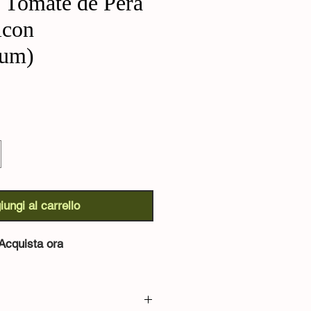
Tomate de Pera
icon
cum)
o
iungi al carrello
Acquista ora