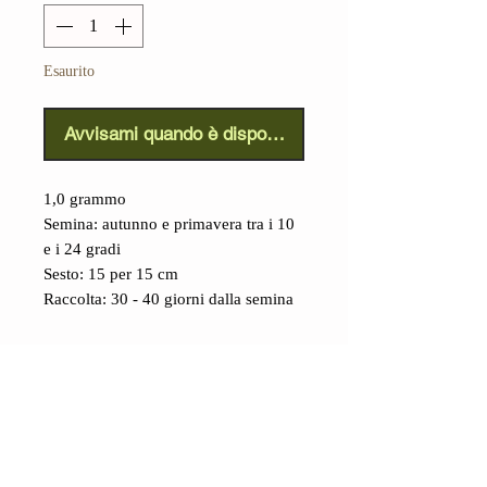
Esaurito
Avvisami quando è disponibile
1,0 grammo
Semina: autunno e primavera tra i 10
e i 24 gradi
Sesto: 15 per 15 cm
Raccolta: 30 - 40 giorni dalla semina
Dettagli
Ravanello Pusa Gulabi (Raphanus
sativus):
credo che l'India sia l'unica
nazione al mondo che produca
ravanelli di qualità pari ai milgiori