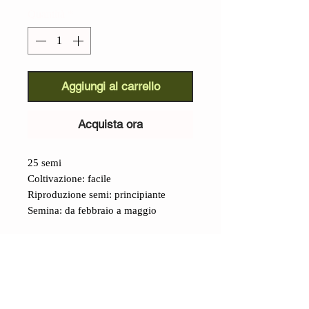
Quantità
*
Aggiungi al carrello
Acquista ora
25 semi
Coltivazione: facile
Riproduzione semi: principiante
Semina: da febbraio a maggio
Dettagli
Pomodoro Tlacolula (Lycopersicon
lycopersicum):
dalla città di