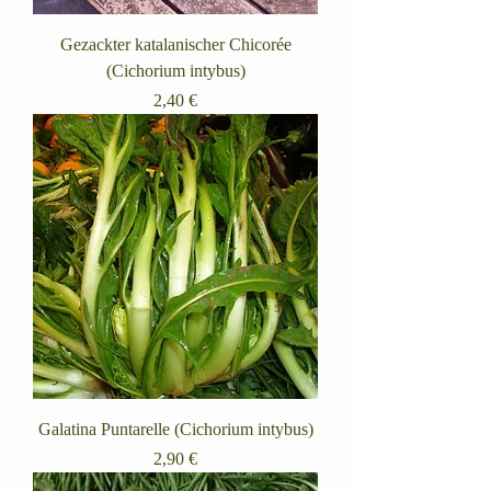
Gezackter katalanischer Chicorée
(Cichorium intybus)
Preis
2,40 €
Galatina Puntarelle (Cichorium intybus)
Preis
2,90 €