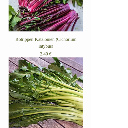
Rotrippen-Katalonien (Cichorium
intybus)
Preis
2,40 €