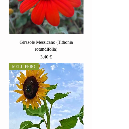
Girasole Messicano (Tithonia
rotundifolia)
Prezzo
3,40 €
MELLIFERO