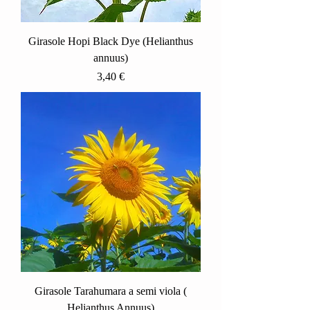
Girasole Hopi Black Dye (Helianthus
annuus)
Prezzo
3,40 €
Girasole Tarahumara a semi viola (
Helianthus Annuus)