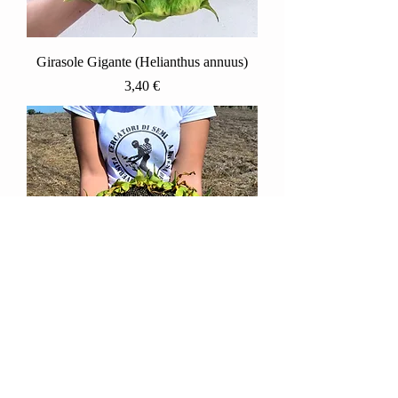
Girasole Gigante (Helianthus annuus)
Prezzo
3,40 €
Girasole Gigante della Mongolia
(Heliantus annuus)