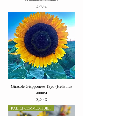
Prezzo
3,40 €
Girasole Giapponese Tayo (Heliathus
annus)
Prezzo
3,40 €
RADICI COMMESTIBILI