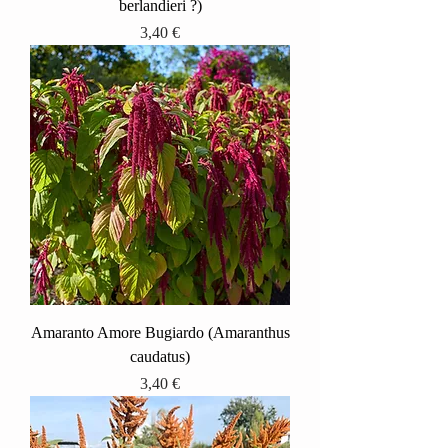
berlandieri ?)
Prezzo
3,40 €
Amaranto Amore Bugiardo (Amaranthus
caudatus)
Prezzo
3,40 €