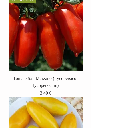
Tomate San Marzano (Lycopersicon
lycopersicum)
Precio
3,40 €