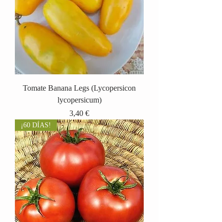
Tomate Banana Legs (Lycopersicon
lycopersicum)
Precio
3,40 €
¡60 DÍAS!