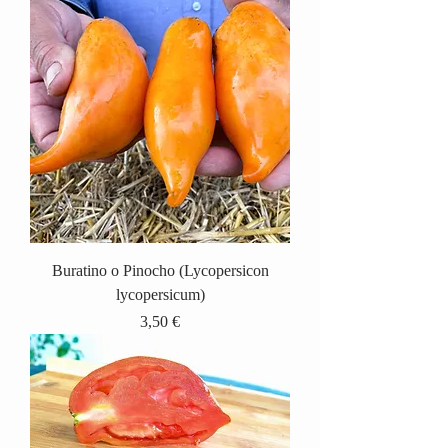
Buratino o Pinocho (Lycopersicon
lycopersicum)
Precio
3,50 €