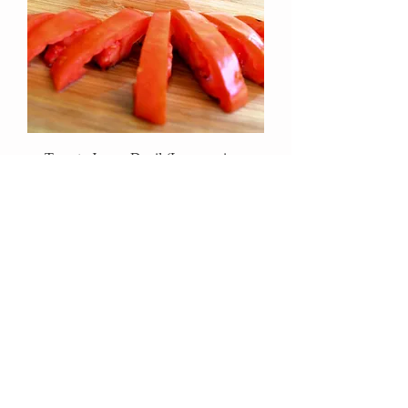
Tomate Jersey Devil (Lycopersicon
lycopersicum)
Agotado