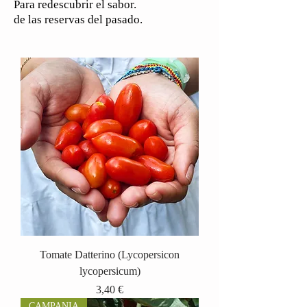
Para redescubrir el sabor.
de las reservas del pasado.
Tomate Datterino (Lycopersicon
lycopersicum)
Precio
3,40 €
CAMPANIA