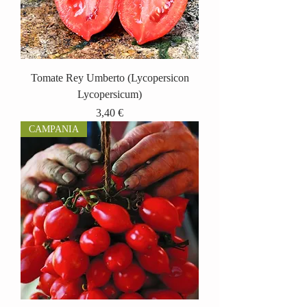
Tomate Rey Umberto (Lycopersicon
Lycopersicum)
Precio
3,40 €
CAMPANIA