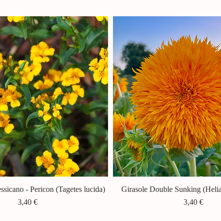
sicano - Pericon (Tagetes lucida)
Vista rapida
Girasole Double Sunking (Heli
Vista rapida
Prezzo
Prezzo
3,40 €
3,40 €