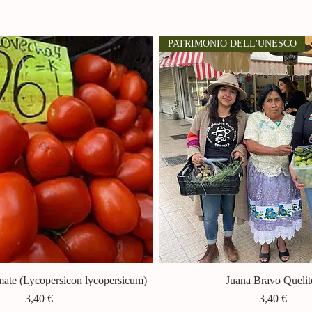
PATRIMONIO DELL'UNESCO
ate (Lycopersicon lycopersicum)
Vista rapida
Juana Bravo Quelit
Vista rapida
Prezzo
Prezzo
3,40 €
3,40 €