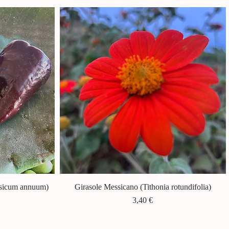
psicum annuum)
Girasole Messicano (Tithonia rotundifolia)
Vista rapida
Prezzo
3,40 €