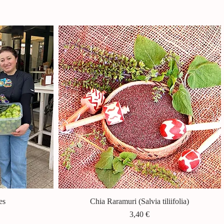
es
Chia Raramuri (Salvia tiliifolia)
Vista rapida
Prezzo
3,40 €