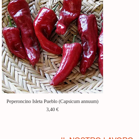
Peperoncino Isleta Pueblo (Capsicum annuum)
Vista rapida
Prezzo
3,40 €