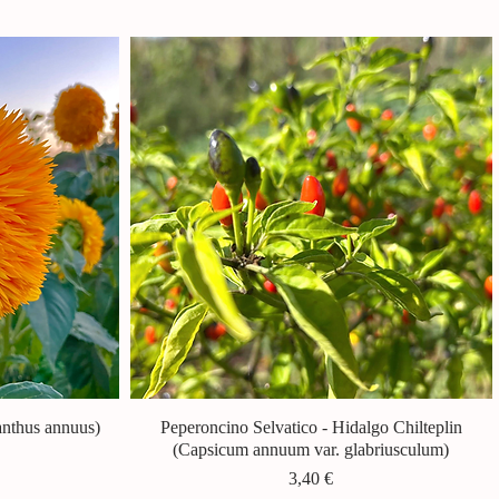
anthus annuus)
Peperoncino Selvatico - Hidalgo Chilteplin
Vista rapida
(Capsicum annuum var. glabriusculum)
Prezzo
3,40 €