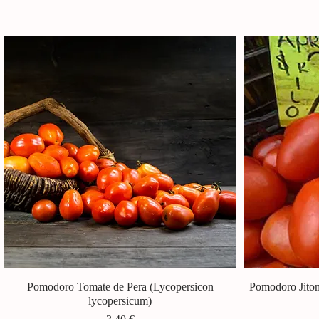
Pomodoro Tomate de Pera (Lycopersicon
Vista rapida
Pomodoro Jitom
lycopersicum)
Prezzo