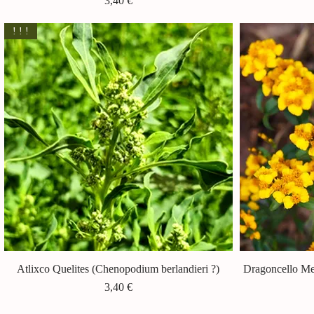
3,40 €
! ! !
Atlixco Quelites (Chenopodium berlandieri ?)
Vista rapida
Dragoncello Mes
Prezzo
3,40 €