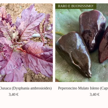
RARO E BUONISSIMO!
Oaxaca (Dysphania ambrosioides)
Vista rapida
Peperoncino Mulato Isleno (Ca
Vista rapida
Prezzo
Prezzo
3,40 €
3,40 €