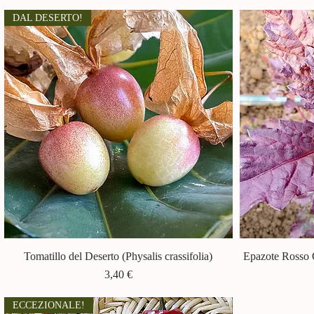
DAL DESERTO!
Tomatillo del Deserto (Physalis crassifolia)
Vista rapida
Epazote Rosso 
Prezzo
3,40 €
ECCEZIONALE!