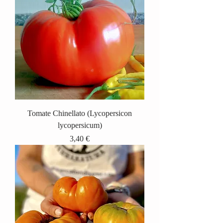
Tomate Chinellato (Lycopersicon
lycopersicum)
Prix
3,40 €