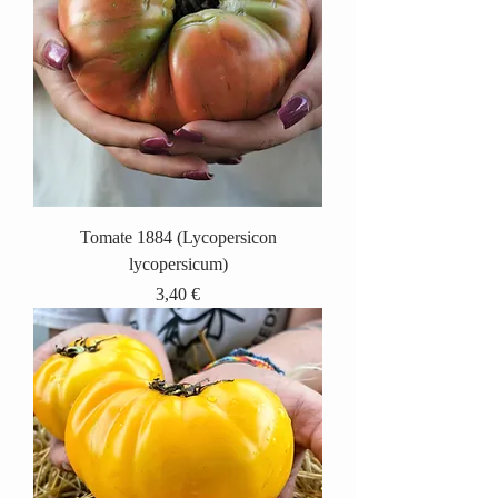
Tomate 1884 (Lycopersicon
lycopersicum)
Prix
3,40 €