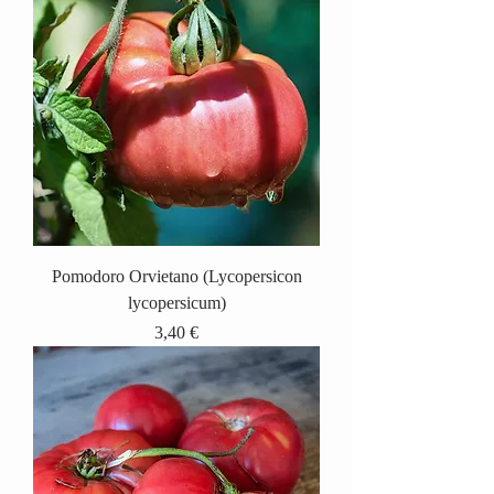
Pomodoro Orvietano (Lycopersicon
lycopersicum)
Prix
3,40 €