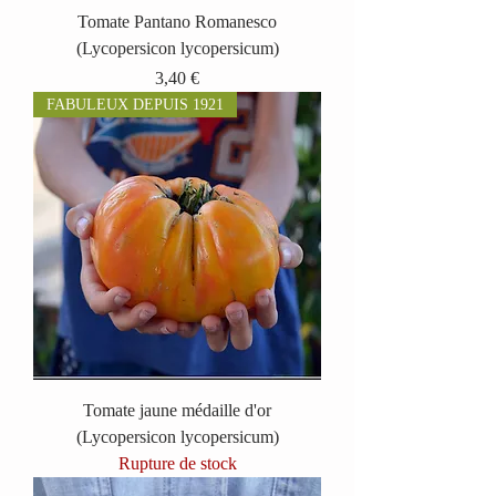
Tomate Pantano Romanesco
(Lycopersicon lycopersicum)
Prix
3,40 €
FABULEUX DEPUIS 1921
Tomate jaune médaille d'or
(Lycopersicon lycopersicum)
Rupture de stock