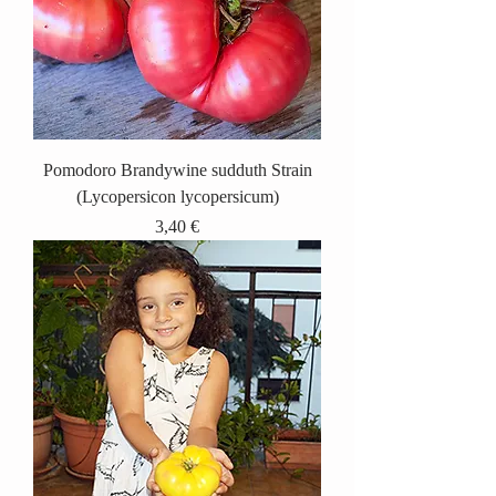
Pomodoro Brandywine sudduth Strain
(Lycopersicon lycopersicum)
Prix
3,40 €