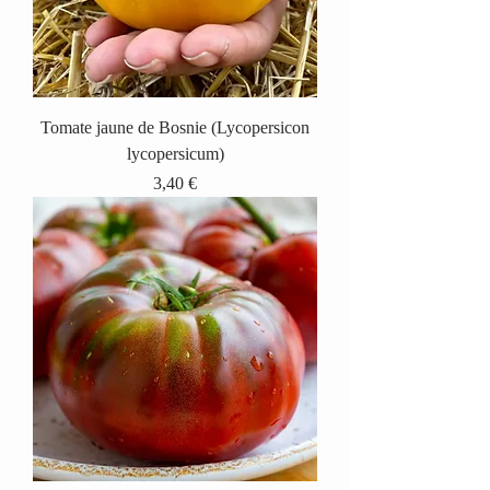
Tomate jaune de Bosnie (Lycopersicon
lycopersicum)
Prix
3,40 €