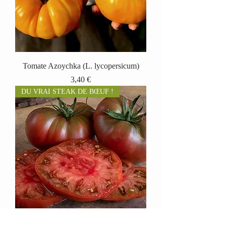
Tomate Azoychka (L. lycopersicum)
Prix
3,40 €
DU VRAI STEAK DE BŒUF !