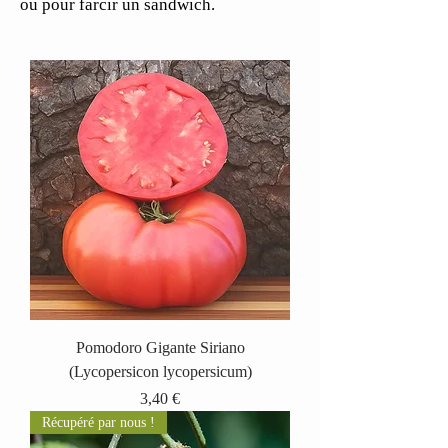
ou pour farcir un sandwich.
Pomodoro Gigante Siriano
(Lycopersicon lycopersicum)
Prix
3,40 €
Récupéré par nous !