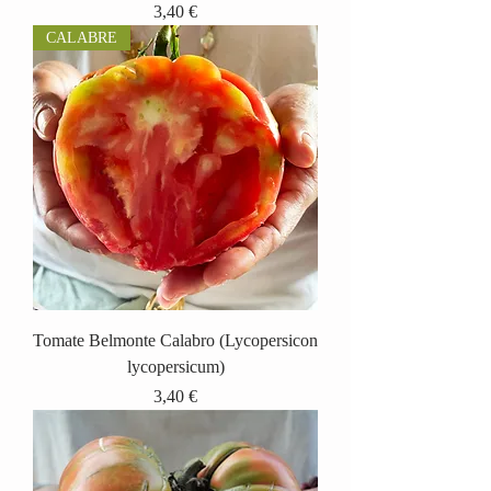
Prix
3,40 €
CALABRE
Tomate Belmonte Calabro (Lycopersicon
lycopersicum)
Prix
3,40 €