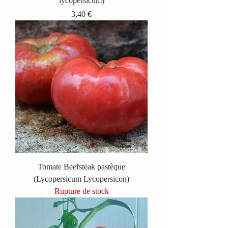
lycopersicum)
Prix
3,40 €
Tomate Beefsteak pastèque
(Lycopersicum Lycopersicon)
Rupture de stock