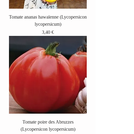
Tomate ananas hawaïenne (Lycopersicon
lycopersicum)
Prix
3,40 €
Tomate poire des Abruzzes
(Lycopersicon lycopersicum)