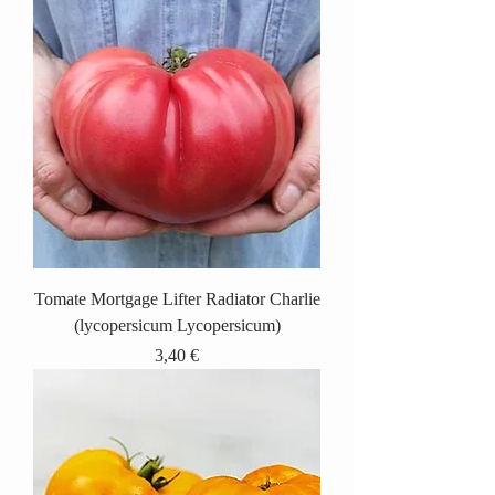
Tomate Mortgage Lifter Radiator Charlie
(lycopersicum Lycopersicum)
Prix
3,40 €