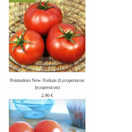
Poimodoro New-Yorkais (Lycopersicon
lycopersicon)
Prix
2,90 €