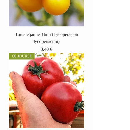
Tomate jaune Thun (Lycopersicon
lycopersicum)
Prix
3,40 €
60 JOURS!