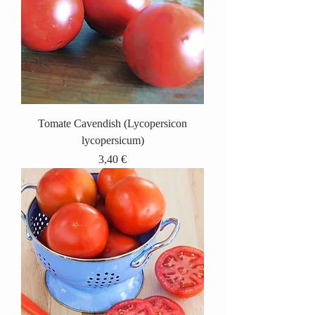
Tomate Cavendish (Lycopersicon
lycopersicum)
Prix
3,40 €