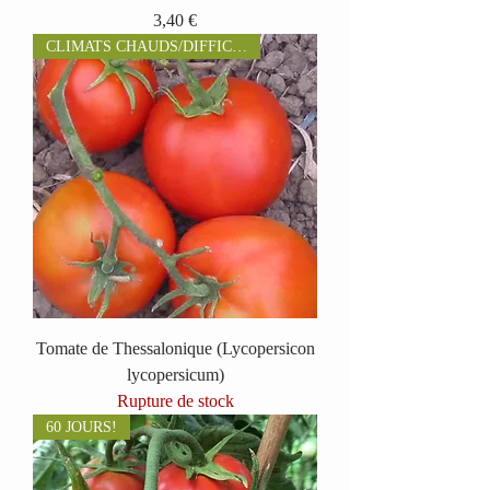
Prix
3,40 €
CLIMATS CHAUDS/DIFFICILES
Tomate de Thessalonique (Lycopersicon
lycopersicum)
Rupture de stock
60 JOURS!