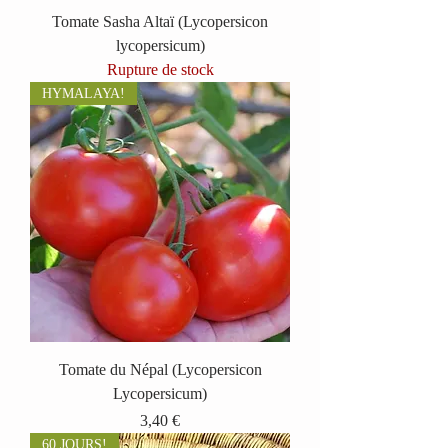
Tomate Sasha Altaï (Lycopersicon
lycopersicum)
Rupture de stock
HYMALAYA!
Tomate du Népal (Lycopersicon
Lycopersicum)
Prix
3,40 €
60 JOURS!