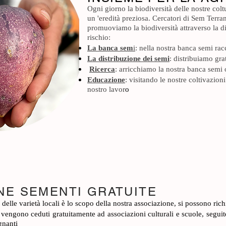
Ogni giorno la biodiversità delle nostre
colt
un 'eredità prezios
a. Cercatori di Sem Terran
promuoviamo la biodiversità attraverso la div
rischio:
La banca sem
i
: nella nostra banca semi rac
La distribuzione dei semi
: distribuiamo gr
Ricerca
: arricchiamo la nostra banca semi
Educazione
: visitando le nostre coltivazio
nostro lavor
o
NE SEMENTI GRATUITE
 delle varietà locali è lo scopo della nostra associazione, si possono ri
i vengono ceduti gratuitamente ad associazioni culturali e scuole, segu
gnanti