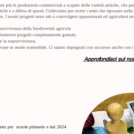
pre più le produzioni commerciali a scapito delle varietà antiche, che p
ichi e a difesa di questi. Coltiviamo per avere i semi che riposano nella
I nostri progetti sono atti a coinvolgere appassionati ed agricoltori nel 
opravvivenza della biodiversità agricola
Numerosi progetti completamente gratuiti.
rne la sopravvivenza.
ltivare in modo sostenibile. Ci siamo impegnati con successo anche con i
Approfondisci sul nos
tuito per scuole primarie e dal 2024