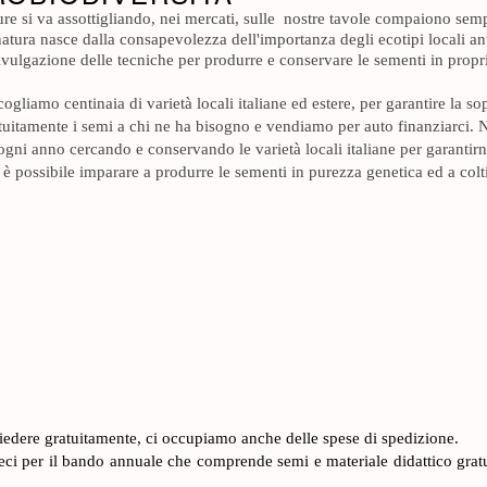
ure si va assottigliando, nei mercati, sulle nostre tavole compaiono sem
atura nasce dalla consapevolezza dell'importanza degli ecotipi locali ant
ulgazione delle tecniche per produrre e conservare le sementi in proprio. 
cogliamo centinaia di varietà locali italiane ed estere, per garantire la s
atuitamente i semi a chi ne ha bisogno e vendiamo per auto finanziarci. 
 ogni anno cercando e conservando le variet
à locali italiane per garanti
ni è possibile imparare a produrre le sementi in purezza genetica ed a co
chiedere gratuitamente, ci occupiamo anche delle spese di spedizione.
iteci per il bando annuale che comprende semi e materiale didattico gra