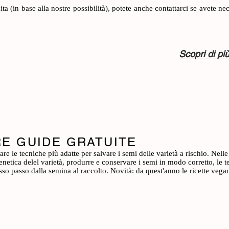
ita (in base alla nostre possibilità), potete anche contattarci se avete n
Scopri di pi
RE GUIDE GRATUITE
re le tecniche più adatte per salvare i semi delle varietà a rischio. Nell
genetica delel varietà, produrre e conservare i semi in modo corretto, le 
o passo dalla semina al raccolto. Novità: da quest'anno le ricette vega