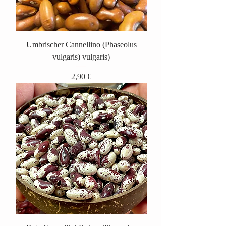
Umbrischer Cannellino (Phaseolus
vulgaris) vulgaris)
Preis
2,90 €