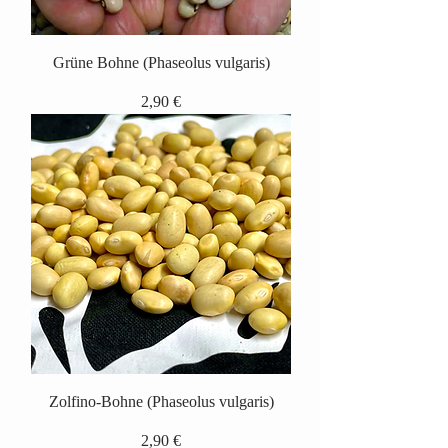
Grüne Bohne (Phaseolus vulgaris)
Preis
2,90 €
Zolfino-Bohne (Phaseolus vulgaris)
Preis
2,90 €