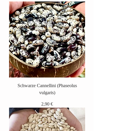
Schwarze Cannellini (Phaseolus
vulgaris)
Preis
2,90 €