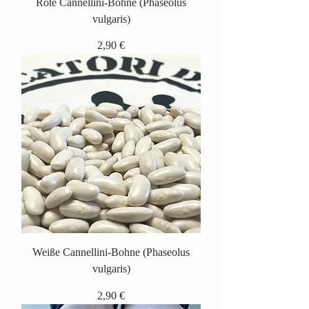
Rote Cannellini-Bohne (Phaseolus
vulgaris)
Preis
2,90 €
Weiße Cannellini-Bohne (Phaseolus
vulgaris)
Preis
2,90 €