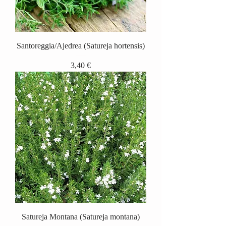
Santoreggia/Ajedrea (Satureja hortensis)
Precio
3,40 €
Satureja Montana (Satureja montana)