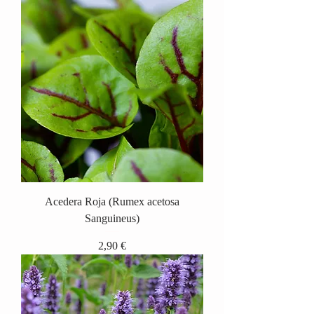
Acedera Roja (Rumex acetosa
Sanguineus)
Precio
2,90 €