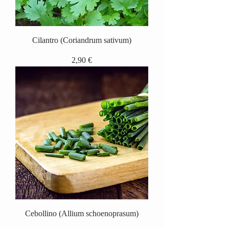
Cilantro (Coriandrum sativum)
Precio
2,90 €
Cebollino (Allium schoenoprasum)