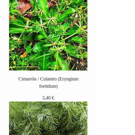
Cimarrón / Culantro (Eryngium
foetidum)
Precio
3,40 €