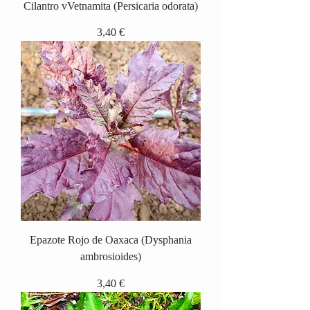
Cilantro vVetnamita (Persicaria odorata)
Precio
3,40 €
Epazote Rojo de Oaxaca (Dysphania
ambrosioides)
Precio
3,40 €