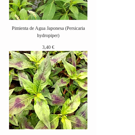
Pimienta de Agua Japonesa (Persicaria
hydropiper)
Precio
3,40 €