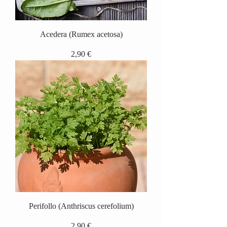
Acedera (Rumex acetosa)
Precio
2,90 €
Perifollo (Anthriscus cerefolium)
Precio
2,90 €