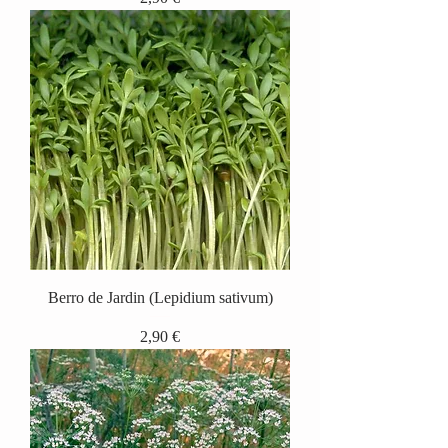
Berro de Jardin (Lepidium sativum)
Precio
2,90 €