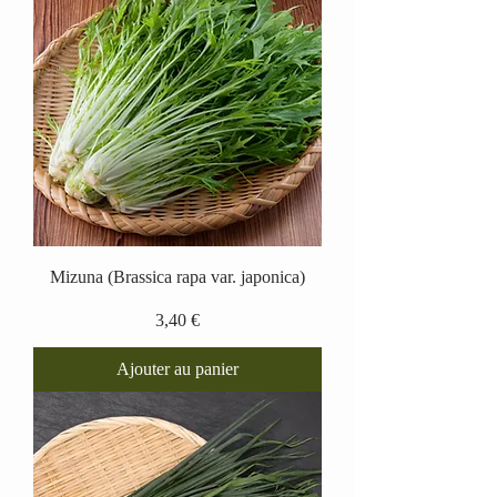
Mizuna (Brassica rapa var. japonica)
Prix
3,40 €
Ajouter au panier