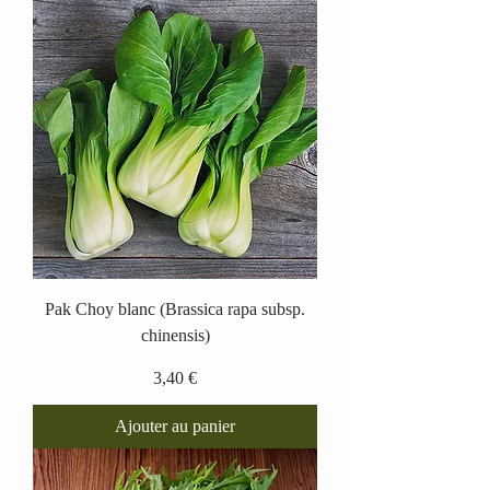
Pak Choy blanc (Brassica rapa subsp.
chinensis)
Prix
3,40 €
Ajouter au panier