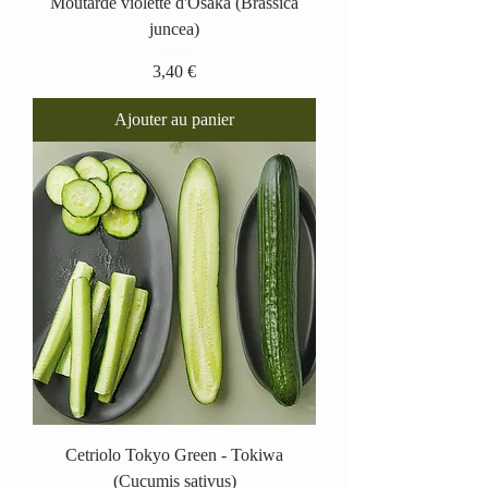
Moutarde violette d'Osaka (Brassica
juncea)
Prix
3,40 €
Ajouter au panier
Cetriolo Tokyo Green - Tokiwa
(Cucumis sativus)