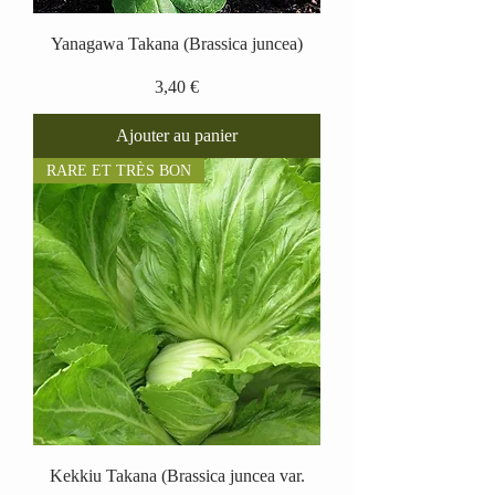
Yanagawa Takana (Brassica juncea)
Prix
3,40 €
Ajouter au panier
RARE ET TRÈS BON
Kekkiu Takana (Brassica juncea var.