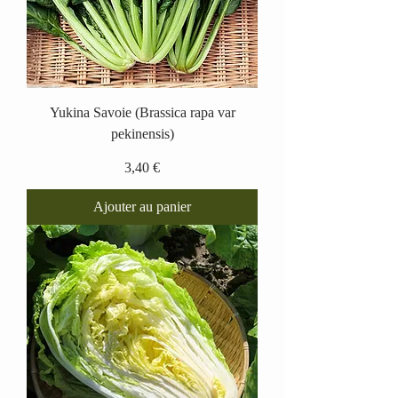
Yukina Savoie (Brassica rapa var
pekinensis)
Prix
3,40 €
Ajouter au panier