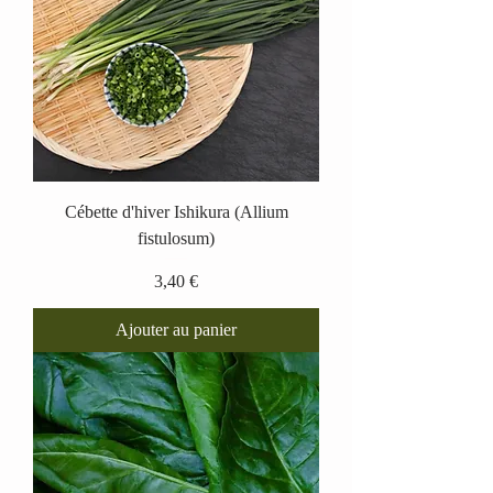
Cébette d'hiver Ishikura (Allium
fistulosum)
Prix
3,40 €
Ajouter au panier