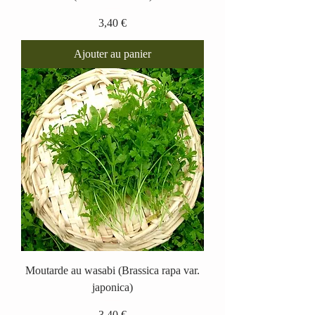
Prix
3,40 €
Ajouter au panier
Moutarde au wasabi (Brassica rapa var.
japonica)
Prix
3,40 €