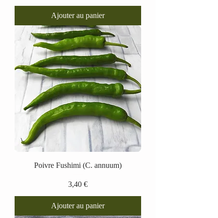
Ajouter au panier
Poivre Fushimi (C. annuum)
Prix
3,40 €
Ajouter au panier