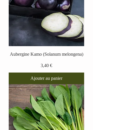
Aubergine Kamo (Solanum melongena)
Prix
3,40 €
Ajouter au panier