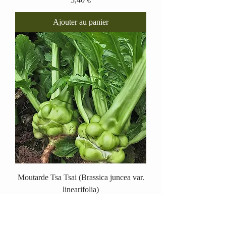
Ajouter au panier
Moutarde Tsa Tsai (Brassica juncea var.
linearifolia)
Prix
3,40 €