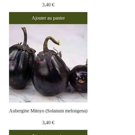
Prix
3,40 €
Ajouter au panier
Aubergine Mitoyo (Solanum melongena)
Prix
3,40 €