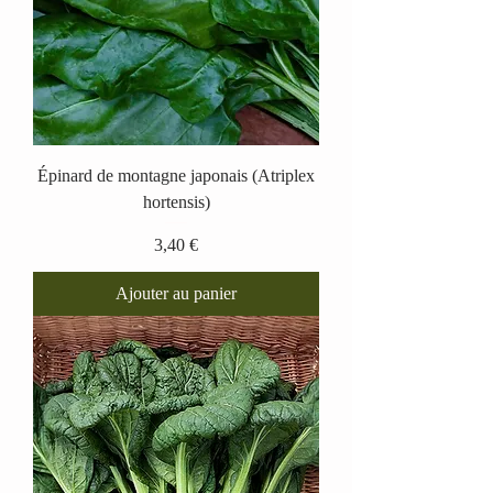
Épinard de montagne japonais (Atriplex
hortensis)
Prix
3,40 €
Ajouter au panier