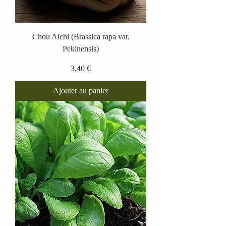
Chou Aichi (Brassica rapa var.
Pekinensis)
Prix
3,40 €
Ajouter au panier