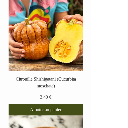
Citrouille Shishigatani (Cucurbita
moschata)
Prix
3,40 €
Ajouter au panier