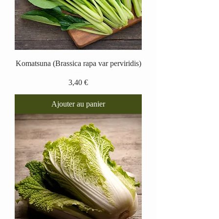
Komatsuna (Brassica rapa var perviridis)
Prix
3,40 €
Ajouter au panier