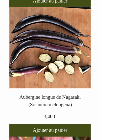
Ajouter au panier
Aubergine longue de Nagasaki
(Solanum melongena)
Prix
3,40 €
Ajouter au panier