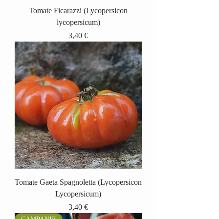
Tomate Ficarazzi (Lycopersicon
lycopersicum)
Prix
3,40 €
Tomate Gaeta Spagnoletta (Lycopersicon
Lycopersicum)
Prix
3,40 €