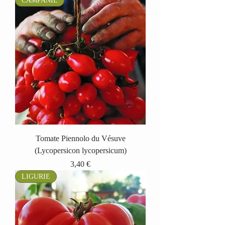
CAMPANIE
Tomate Piennolo du Vésuve
(Lycopersicon lycopersicum)
Prix
3,40 €
LIGURIE