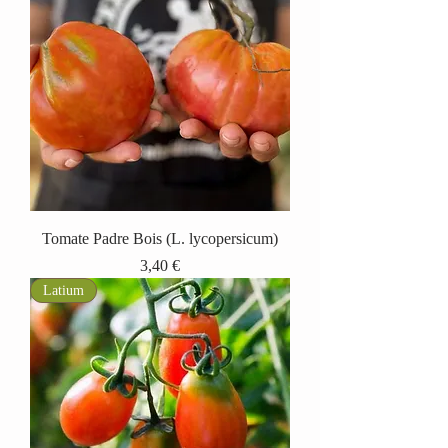
Tomate Padre Bois (L. lycopersicum)
Prix
3,40 €
Latium