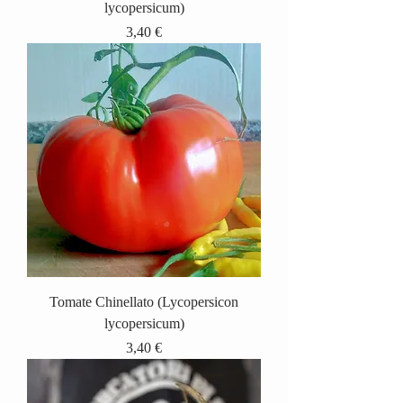
lycopersicum)
Prix
3,40 €
Tomate Chinellato (Lycopersicon
lycopersicum)
Prix
3,40 €