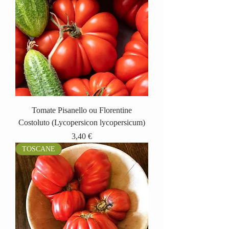
Tomate Pisanello ou Florentine
Costoluto (Lycopersicon lycopersicum)
Prix
3,40 €
TOSCANE