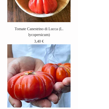
Tomate Canestrino di Lucca (L.
lycopersicum)
Prix
3,40 €