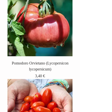
Pomodoro Orvietano (Lycopersicon
lycopersicum)
Prix
3,40 €