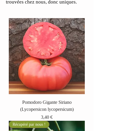
trouvées chez nous, donc uniques.
Pomodoro Gigante Siriano
(Lycopersicon lycopersicum)
Prix
3,40 €
Récupéré par nous !