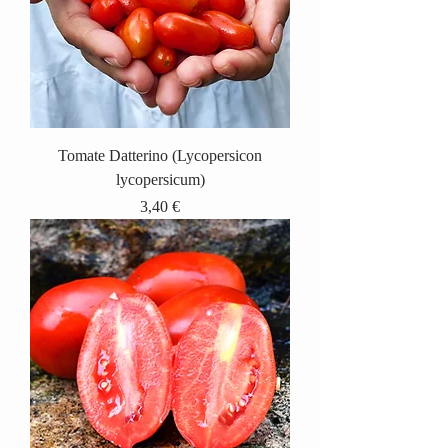
Tomate Datterino (Lycopersicon
lycopersicum)
Prix
3,40 €