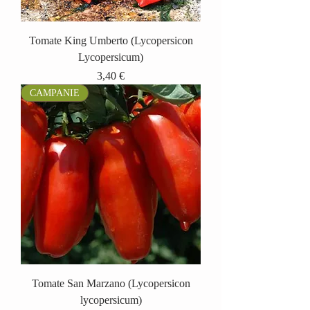
Tomate King Umberto (Lycopersicon
Lycopersicum)
Prix
3,40 €
CAMPANIE
Tomate San Marzano (Lycopersicon
lycopersicum)