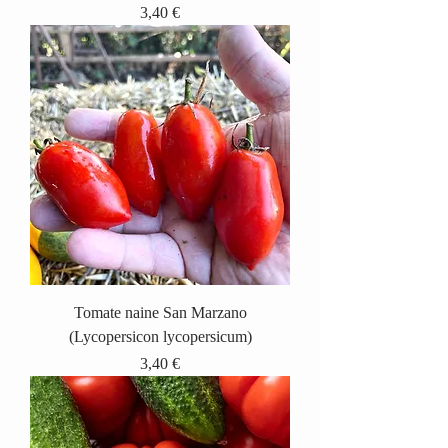
Prix
3,40 €
Tomate naine San Marzano
(Lycopersicon lycopersicum)
Prix
3,40 €