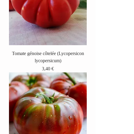
Tomate génoise côtelée (Lycopersicon
lycopersicum)
Prix
3,40 €